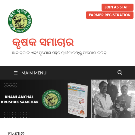
JOIN AS STAFF
FARMER REGISTRATION
କୃଷକ ସମାଚାର
ଜ୍ଞାନ ବଜାର ଏବଂ ସୁଯୋଗ ସହିତ ଚାଷୀମାନଙ୍କୁ ସଂଯୋଗ କରିବା
MAIN MENU
ଅନ୍ୟାନ