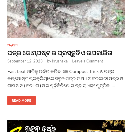
ଅନ୍ୟାନ
ପତ୍ର କୋମ୍ପଷ୍ଟ ର ପ୍ରସ୍ତୁତି ଓ ଉପକାରିତା
September 12, 2023
-
by
krushaka
-
Leave a Comment
Fast Leaf ମାଟିକୁ ଉର୍ବର କରିବା ସହ Compost Trick ୧: ପତ୍ର
କମ୍ପୋଷ୍ଟ ପ୍ରକ୍ରିୟାରେ ସବୁଜ ପତ୍ର ତ ଥ । ଅଦରକାରୀ ପତ୍ର ଓ
ଘାସ ଅନ। ବନ। ଘ। ସ ର ପୂର୍ବବିନିଯୋଗ ଦ୍ଵାରା ଏବଂ ମୃତ୍ତିକା …
READ MORE