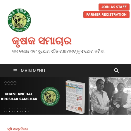
JOIN AS STAFF
FARMER REGISTRATION
କୃଷକ ସମାଚାର
ଜ୍ଞାନ ବଜାର ଏବଂ ସୁଯୋଗ ସହିତ ଚାଷୀମାନଙ୍କୁ ସଂଯୋଗ କରିବା
MAIN MENU
କୃଷି ସାମ୍ବଦିକତା