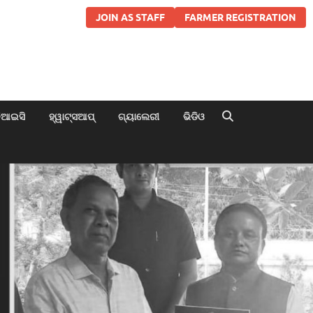
JOIN AS STAFF
FARMER REGISTRATION
ିଆଇସି
ହ୍ୱାଟ୍ସଆପ୍
ଗ୍ୟାଲେରୀ
ଭିଡିଓ