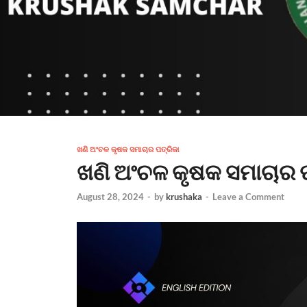
ଖଣି ଅଂଚଳ କୃଷକ ସମାଚାର ପତ୍ରିକା
ଖଣି ଅଂଚଳ କୃଷକ ସମାଚାର 
August 28, 2024
-
by
krushaka
-
Leave a Comment