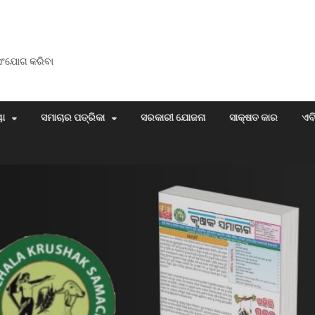
 ସଂଯୋଗ କରିବା
ୟା
ସମାଚାର ପତ୍ରିକା
ସରକାରୀ ଯୋଜନା
ସାକ୍ଷତ କାର
ଏବ