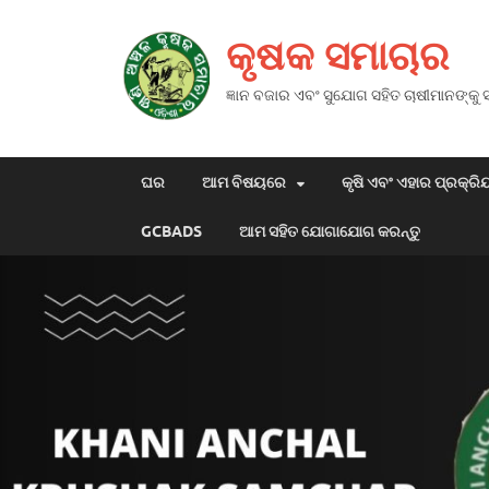
କୃଷକ ସମାଚାର
ଜ୍ଞାନ ବଜାର ଏବଂ ସୁଯୋଗ ସହିତ ଚାଷୀମାନଙ୍କୁ
ଘର
ଆମ ବିଷୟରେ
କୃଷି ଏବଂ ଏହାର ପ୍ରକ୍ରି
GCBADS
ଆମ ସହିତ ଯୋଗାଯୋଗ କରନ୍ତୁ