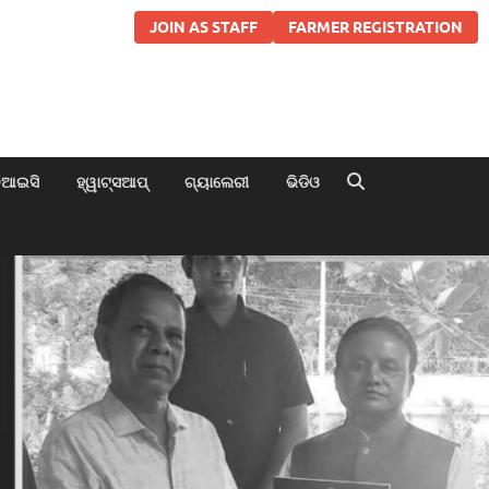
JOIN AS STAFF
FARMER REGISTRATION
ିଆଇସି
ହ୍ୱାଟ୍ସଆପ୍
ଗ୍ୟାଲେରୀ
ଭିଡିଓ