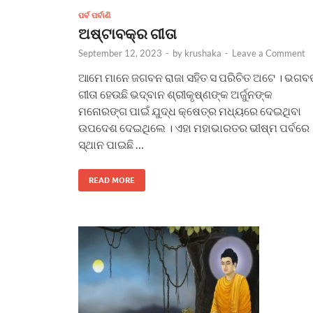
ପର୍ବ ପର୍ବାଣି
ଅଷ୍ଟାବକ୍ର ଗୀତା
September 12, 2023
-
by
krushaka
-
Leave a Comment
ଆମେ ମାନେ ଜଗବନ ରାଜା ସହିତ ସ ପରିଚିତ ଅଟେ । ଭଗବ
ଗୀତା ହେଉଛି ଭଦ୍‌ବାନ ଶ୍ରୀକୃଷ୍ଣଙ୍କ ଅର୍ଜୁନଙ୍କ
ମନୋରଙ୍ଗ ପାଇଁ ଯୁଦ୍ଧ କ୍ଷେତ୍ର ମଧ୍ୟରେ ଦେଇଥିବା
ଉପଦେଶ ଦେଇଥିଲେ । ଏହା ମହାଭାରତର ଭୀଷ୍ମ ପର୍ବରେ
ସ୍ଥାନ ପାଇଛି …
READ MORE