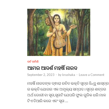
ପର୍ବ ପର୍ବାଣି
ଆମର ଆଦର୍ଶ ମହର୍ଷି ନାରଦ
September 2, 2023
-
by
krushaka
-
Leave a Comment
ମହର୍ଷି ନାରଦଙ୍କ ଦ୍ଵାରା ରଚିତ ଭକ୍ତି ସୂତ୍ର ହିନ୍ଦୁ ଶାସ୍ତ୍ର
ର ଭକ୍ତି ଯୋଗର ଏକ ଅମୂଲ୍ୟ ସମ୍ପଦ। ସୂତ୍ର ଶବ୍ଦର
ଅର୍ଥ ଡୋରୀ ବା ସୂତା,ସୂତାଟି ଯେପରି ଫୁଲ ଗୁଡିକ ଧରି ମାଳ
ଟିଏ ତିଆରି କରେ ଏବଂ ସୂତା …