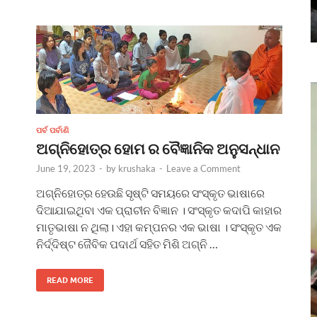
ପର୍ବ ପର୍ବାଣି
ଅଗ୍ନିହୋତ୍ର ହୋମ ର ବୈଜ୍ଞାନିକ ଅନୁସନ୍ଧାନ
June 19, 2023
-
by
krushaka
-
Leave a Comment
ଅଗ୍ନିହୋତ୍ର ହେଉଛି ସୃଷ୍ଟି ସମୟରେ ସଂସ୍କୃତ ଭାଷାରେ
ଦିଆଯାଇଥିବା ଏକ ପ୍ରାଚୀନ ବିଜ୍ଞାନ । ସଂସ୍କୃତ କଦାପି କାହାର
ମାତୃଭାଷା ନ ଥିଲା। ଏହା କମ୍ପନର ଏକ ଭାଷା । ସଂସ୍କୃତ ଏକ
ନିର୍ଦ୍ଦିଷ୍ଟ ଜୈବିକ ପଦାର୍ଥ ସହିତ ମିଶି ଅଗ୍ନି …
READ MORE