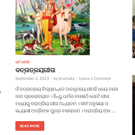
ପର୍ବ ପର୍ବାଣି
ଦତ୍ତାତ୍ରୟଗୀତା
September 2, 2023
-
by
krushaka
-
Leave a Comment
ଓଁ ଦତ୍ତାତ୍ରୟ ବିଦ୍ୟମନ୍ତେ ଅବଧୂତୟେ ଧୀମହି ଧୟେ ତନୋ
େ
ଦବା ପ୍ରଚୋଦୟାତ । ହିନ୍ଦୁ ଧର୍ମର ଚଉଷଠି ଗୋଟି ଗୀତା
ମଧ୍ୟରୁ ବରାତ୍ରିୟ ଗୀତା ଅନ୍ୟତମ । ସତୀ ଅନୁସୟା ଓ
ସନ୍ୟାସୀ ଅତ୍ରିଙ୍କ ପୁତ୍ର ବଳାକ୍ରମ । ଦରାତ୍ରିୟ ଙ୍କ …
READ MORE