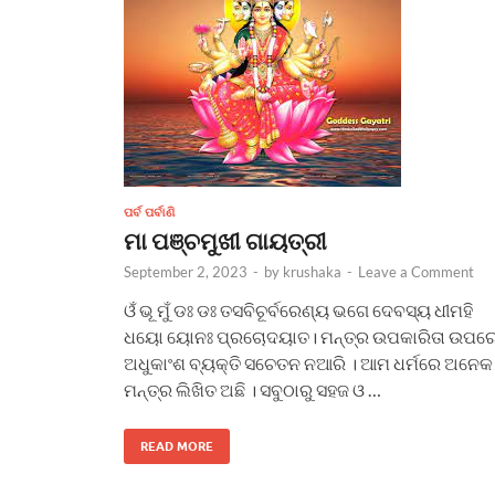
ପର୍ବ ପର୍ବାଣି
ମା ପଞ୍ଚମୁଖୀ ଗାୟତ୍ରୀ
September 2, 2023
-
by
krushaka
-
Leave a Comment
ଓଁ ଭୂ ମୁଁ ଡଃ ଡଃ ତସବିଚୂର୍ବରେଣ୍ୟ ଭଗେ ଦେବସ୍ୟ ଧୀମହି
ଧୟୋ ୟୋନଃ ପ୍ରଚୋଦୟାତ। ମନ୍ତ୍ର ଉପକାରିତା ଉପର
ଅଧୁକାଂଶ ବ୍ୟକ୍ତି ସଚେତନ ନଆରି । ଆମ ଧର୍ମରେ ଅନେକ
ମନ୍ତ୍ର ଲିଖିତ ଅଛି । ସବୁଠାରୁ ସହଜ ଓ …
READ MORE