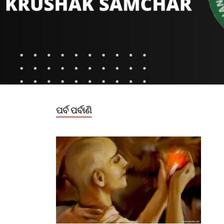
ପର୍ବ ପର୍ବାଣି