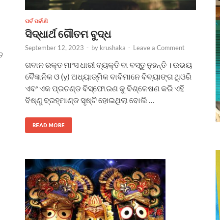
ପର୍ବ ପର୍ବାଣି
ସିଦ୍ଧାର୍ଥ ଗୌତମ ବୁଦ୍ଧ
September 12, 2023
-
by
krushaka
-
Leave a Comment
ତ
ଗବାନ ରକ୍ତ ମାଂସ ଧାରୀ ବ୍ୟକ୍ତି ବା ବସ୍ତୁ ନୁହନ୍ତି । ଉଭୟ
ବୈଜ୍ଞାନିକ ଓ (y) ଅଧ୍ୟାତ୍ମିକ ବାବିମାନେ ବିବ୍ୟାଙ୍ଗ ଥିଓରି
ଏବଂ ଏକ ପ୍ରଚଣ୍ଡ ବିସ୍ଫୋରଣ କୁ ବିଶ୍ଳେଷଣ କରି ଏହି
ବିଷ୍ଣୁ ବ୍ରହ୍ମାଣ୍ଡ ସୃଷ୍ଟି ହୋଇଥିଲା ବୋଲି …
READ MORE