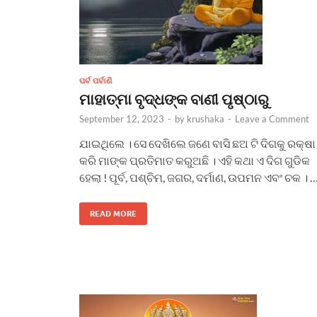
ପର୍ବ ପର୍ବାଣି
ମାହାତ୍ମା ବୃଦ୍ଧଙ୍କ ବାଣୀ ପୃଷ୍ଠାରୁ
September 12, 2023
-
by
krushaka
-
Leave a Comment
ଯାଇଥିଲେ । ସେ ଦେଖିଲେ ଜଣେ ବାସି ଛଅ ଟି ଦିଗକୁ ରକ୍ଷା
କରି ମାଙ୍କ ପ୍ରତିମାତ କରୁଅଛି । ଏହି କଥା ଏ ଦିଗ ଗୁଡିକ
ହେଲା ! ପୂର୍ବ, ପଶ୍ଚିମ, ଜଗର, ଦର୍ମାଣ, ଉପମନ ଏବଂ ଚକ । 
READ MORE