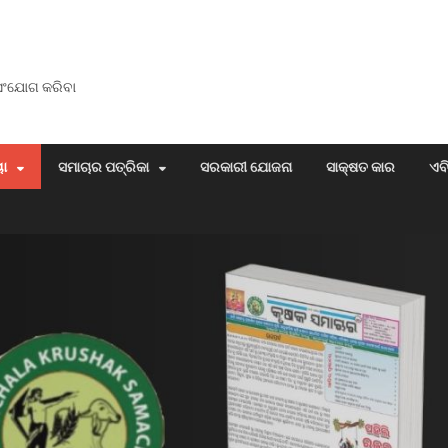
 ସଂଯୋଗ କରିବା
ୟା
ସମାଚାର ପତ୍ରିକା
ସରକାରୀ ଯୋଜନା
ସାକ୍ଷତ କାର
ଏବ