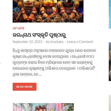
ପର୍ବ ପର୍ବାଣି
ଜଗନ୍ନାଥ ସଂସ୍କୃତି ପୃଷ୍ଠାରୁ
September 12, 2023
-
by
krushaka
-
Leave a Comment
ହିନ୍ଦୁ ଶାସ୍ତ୍ର ଅନୁସାରେ ମହାଭାରତ ଯୁଦ୍ଧ ପରେ ଭଗବାନ
କୃଷ୍ଣ ଗାନ୍ଧାରୀଙ୍କୁ ଦେଖା ଦେଇଥିଲେ । ଗାନ୍ଧାରୀ ୧୦୦
ପୁତ୍ରଙ୍କ ହରାଇ ନିଜେ ମ୍ରିୟମାଣ ହେବା ସହ ଭୟଙ୍କରୁ
…
ହୋଇଯାଇ କୃଷ୍ଣଙ୍କୁ ଅଭିଶାପ ଦେଇଥିଲେ । ଅଭିଶାପର୍ଟି
ଥିଲା ତାଙ୍କର, ହେ …
READ MORE