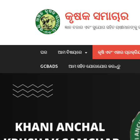
କୃଷକ ସମାଚାର
ଜ୍ଞାନ ବଜାର ଏବଂ ସୁଯୋଗ ସହିତ ଚାଷୀମାନଙ୍କୁ
ଘର
ଆମ ବିଷୟରେ
କୃଷି ଏବଂ ଏହାର ପ୍ରକ୍ରି
GCBADS
ଆମ ସହିତ ଯୋଗାଯୋଗ କରନ୍ତୁ